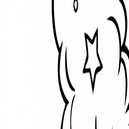
Éléphant drôle
Facile
3
-
7
ans