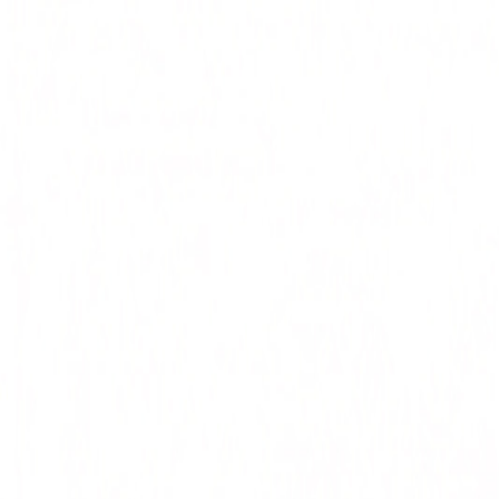
🎨
Artistini
|
Accueil
/
Éléphant
/
Éléphant adorable ligne art
Éléphant adorable ligne art
Facile
3
-
7
ans
🐘
Éléphant
Télécharger
Imprimer
Un bébé éléphant mignon en dessin animé, parfait pour les tout-petits.
Coloriages similaires