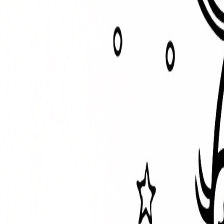
Éléphant mignon kawaii
Facile
3
-
7
ans